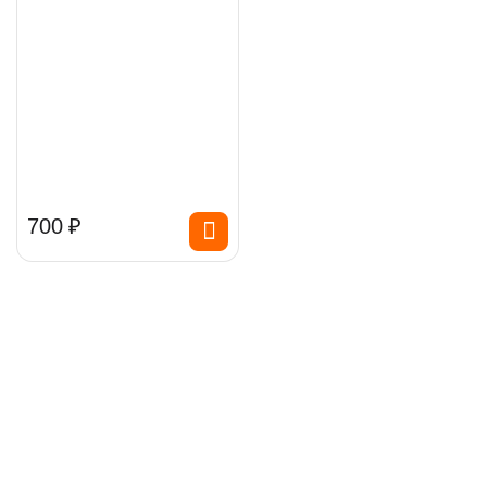
‍700‍
₽