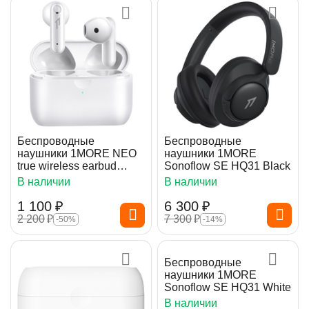
Беспроводные
Беспроводные
наушники 1MORE NEO
наушники 1MORE
true wireless earbud
Sonoflow SE HQ31 Black
(EO007) White
В наличии
В наличии
1 100
₽
6 300
₽
2 200
₽
7 300
₽
-50%
-14%
Беспроводные
наушники 1MORE
Sonoflow SE HQ31 White
В наличии