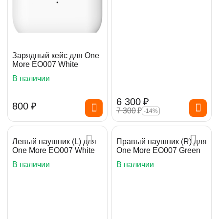
Зарядный кейс для One
More EO007 White
В наличии
6 300
₽
‍800‍
₽
7 300
₽
-14%
Левый наушник (L) для
Правый наушник (R) для
One More EO007 White
One More EO007 Green
В наличии
В наличии