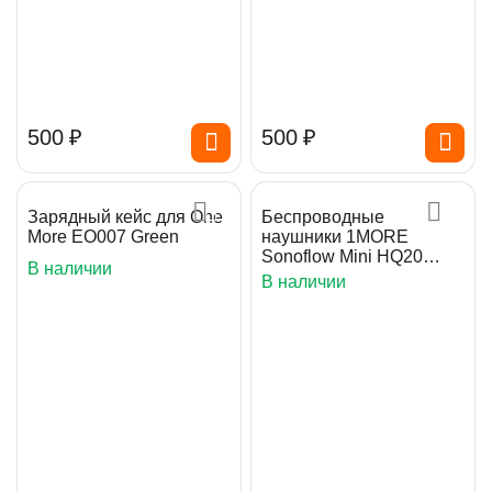
‍500‍
₽
‍500‍
₽
Зарядный кейс для One
Беспроводные
More EO007 Green
наушники 1MORE
Sonoflow Mini HQ20
В наличии
Black
В наличии