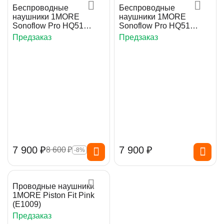
Беспроводные
Беспроводные
наушники 1MORE
наушники 1MORE
Sonoflow Pro HQ51
Sonoflow Pro HQ51
Brown
Black
Предзаказ
Предзаказ
7 900
₽
7 900
₽
8 600
₽
-8%
Проводные наушники
1MORE Piston Fit Pink
(E1009)
Предзаказ