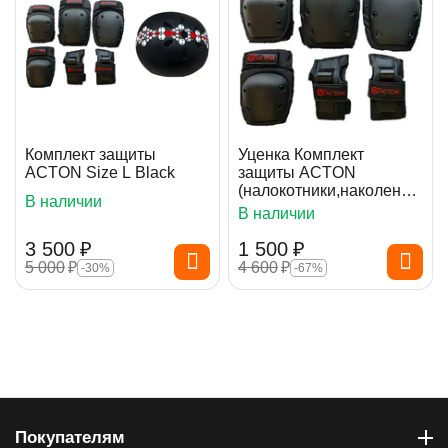
Комплект защиты
Уценка Комплект
ACTON Size L Black
защиты ACTON
(налокотники,наколенни
В наличии
ки,защита рук) размер M
В наличии
3 500
₽
1 500
₽
5 000
₽
4 600
₽
-30%
-67%
Покупателям