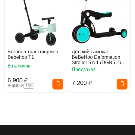
Беговел-трансформер
Детский самокат
Bebehoo T1
BeBeHoo Deformation
Stroller 5 в 1 (DGN5-1)
В наличии
бирюзовый
Предзаказ
6 900
₽
7 200
₽
8 400
₽
-18%