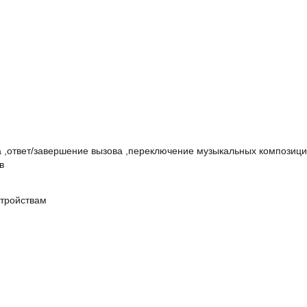
а
,
ответ/завершение вызова
,
переключение музыкальных композиц
в
стройствам