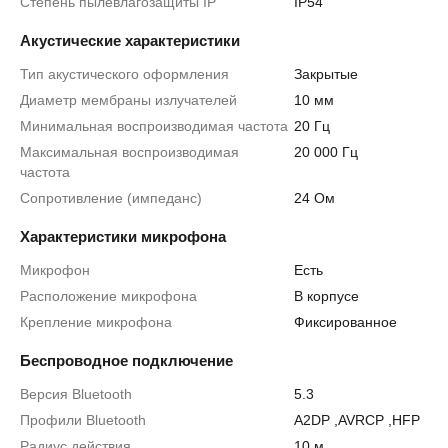
Степень пылевлагозащиты IP
IP54
Акустические характеристики
Тип акустического оформления
Закрытые
Диаметр мембраны излучателей
10 мм
Минимальная воспроизводимая частота
20 Гц
Максимальная воспроизводимая
20 000 Гц
частота
Сопротивление (импеданс)
24 Ом
Характеристики микрофона
Микрофон
Есть
Расположение микрофона
В корпусе
Крепление микрофона
Фиксированное
Беспроводное подключение
Версия Bluetooth
5.3
Профили Bluetooth
A2DP
,
AVRCP
,
HFP
Радиус действия
10 м