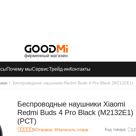
усы
Почему мы
Сервис
Трейд-ин
Контакты
ники
/
Беспроводные наушники Redmi Buds 4 Pro Black (M2132E1)
Беспроводные наушники Xiaomi
Redmi Buds 4 Pro Black (M2132E1)
(РСТ)
5
Отзывов: 4
Написать отзыв
12
Код товара: