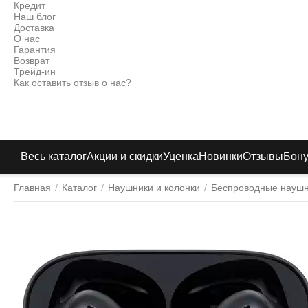
Кредит
Наш блог
Доставка
О нас
Гарантия
Возврат
Трейд-ин
Как оставить отзыв о нас?
Весь каталог
Акции и скидки
Уценка
Новинки
Отзывы
Бон
Главная
/
Каталог
/
Наушники и колонки
/
Беспроводные науш