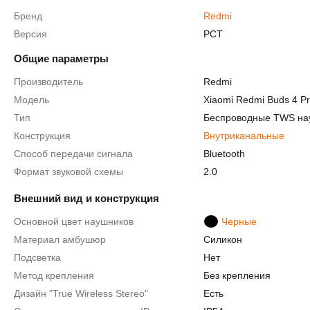
Бренд
Redmi
Версия
РСТ
Общие параметры
Производитель
Redmi
Модель
Xiaomi Redmi Buds 4 P
Тип
Беспроводные TWS на
Конструкция
Внутриканальные
Способ передачи сигнала
Bluetooth
Формат звуковой схемы
2.0
Внешний вид и конструкция
Основной цвет наушников
Черные
Материал амбушюр
Силикон
Подсветка
Нет
Метод крепления
Без крепления
Дизайн "True Wireless Stereo"
Есть