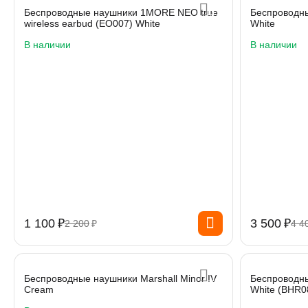
Беспроводные наушники 1MORE NEO true
Беспроводны
wireless earbud (EO007) White
White
В наличии
В наличии
1 100
₽
3 500
₽
2 200
₽
4 4
Беспроводные наушники Marshall Minor IV
Беспроводны
Cream
White (BHR