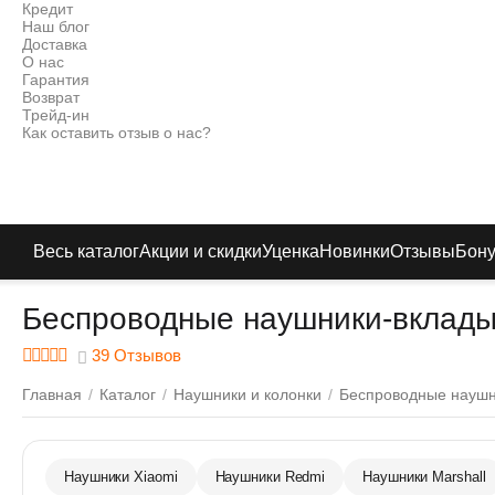
Кредит
Наш блог
Доставка
О нас
Гарантия
Возврат
Трейд-ин
Как оставить отзыв о нас?
Весь каталог
Акции и скидки
Уценка
Новинки
Отзывы
Бон
Беспроводные наушники-вклады
39 Отзывов
Главная
/
Каталог
/
Наушники и колонки
/
Беспроводные науш
Наушники Xiaomi
Наушники Redmi
Наушники Marshall