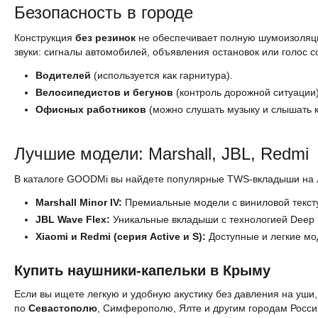
Безопасность в городе
Конструкция
без резинок
не обеспечивает полную шумоизоляци
звуки: сигналы автомобилей, объявления остановок или голос с
Водителей
(используется как гарнитура).
Велосипедистов и бегунов
(контроль дорожной ситуации)
Офисных работников
(можно слушать музыку и слышать к
Лучшие модели: Marshall, JBL, Redmi
В каталоге GOODMi вы найдете популярные TWS-вкладыши на 
Marshall Minor IV:
Премиальные модели с виниловой тексту
JBL Wave Flex:
Уникальные вкладыши с технологией Deep B
Xiaomi и Redmi (серия Active и S):
Доступные и легкие мо
Купить наушники-капельки в Крыму
Если вы ищете легкую и удобную акустику без давления на уш
по
Севастополю
, Симферополю, Ялте и другим городам Росси