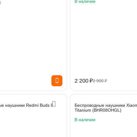
В наличии
)
2 200
₽
2 900
₽
е наушники Redmi Buds 8
Беспроводные наушники Xiaom
Titanium (BHR08OHGL)
В наличии