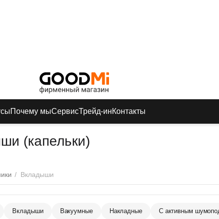
усы
Почему мы
Сервис
Трейд-ин
Контакты
ши (капельки)
ники
/
Вкладыши
Вкладыши
Вакуумные
Накладные
С активным шумопо