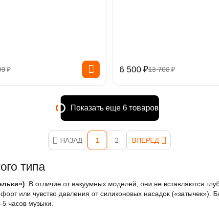
6 500
₽
00
₽
13 700
₽
Показать еще 6 товаров
НАЗАД
1
2
ВПЕРЕД
ого типа
ельки»)
. В отличие от вакуумных моделей, они не вставляются гл
мфорт или чувство давления от силиконовых насадок («затычек»). 
-5 часов музыки.