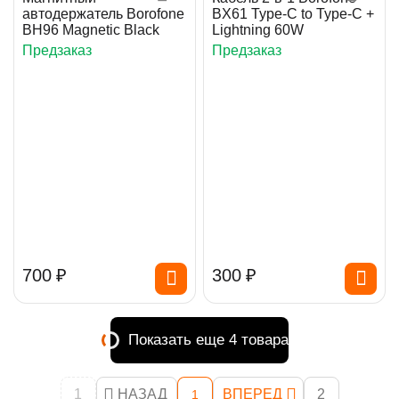
автодержатель Borofone
BX61 Type-C to Type-C +
BH96 Magnetic Black
Lightning 60W
Предзаказ
Предзаказ
‍700‍
₽
‍300‍
₽
Показать еще 4 товара
1
НАЗАД
ВПЕРЕД
2
1