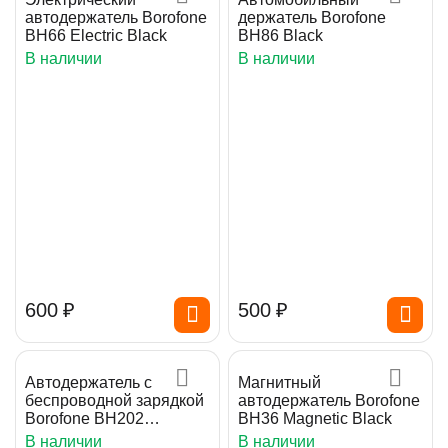
автодержатель Borofone
держатель Borofone
BH66 Electric Black
BH86 Black
В наличии
В наличии
‍600‍
₽
‍500‍
₽
Автодержатель с
Магнитный
беспроводной зарядкой
автодержатель Borofone
Borofone BH202
BH36 Magnetic Black
Magnetic 15W
В наличии
В наличии