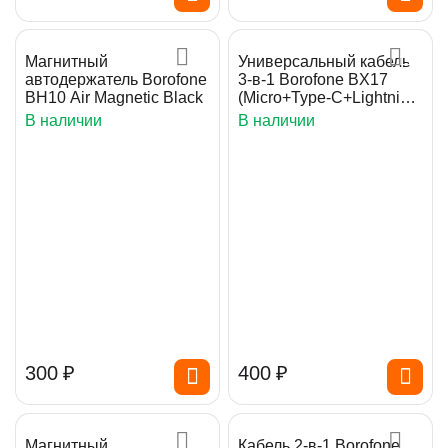
Магнитный
Универсальный кабель
автодержатель Borofone
3-в-1 Borofone BX17
BH10 Air Magnetic Black
(Micro+Type-C+Lightning)
White
В наличии
В наличии
‍300‍
₽
‍400‍
₽
Магнитный
Кабель 2-в-1 Borofone