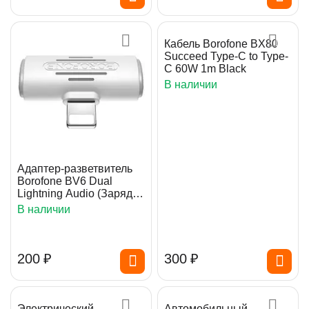
Кабель Borofone BX80
Succeed Type-C to Type-
C 60W 1m Black
В наличии
Адаптер-разветвитель
Borofone BV6 Dual
Lightning Audio (Зарядка
+ Наушники)
В наличии
‍200‍
₽
‍300‍
₽
Электрический
Автомобильный