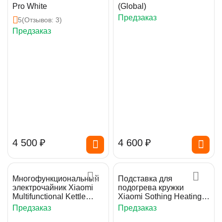
Pro White
(Global)
Предзаказ
5
(Отзывов: 3)
Предзаказ
4 500
₽
4 600
₽
Многофункциональный
Подставка для
электрочайник Xiaomi
подогрева кружки
Multifunctional Kettle
Xiaomi Sothing Heating
White
Coaster
Предзаказ
Предзаказ