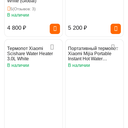
White (Global)
5
(Отзывов: 3)
В наличии
4 800
₽
5 200
₽
Термопот Xiaomi
Портативный термопот
Scishare Water Heater
Xiaomi Mijia Portable
3.0L White
Instant Hot Water
Dispenser
В наличии
В наличии