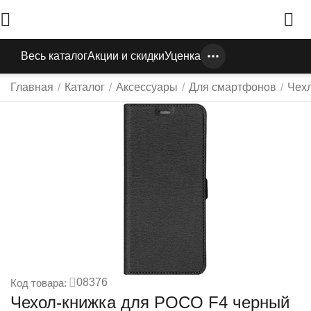
Весь каталог
Акции и скидки
Уценка
Главная
/
Каталог
/
Аксессуары
/
Для смартфонов
/
Чех
08376
Код товара:
Чехол-книжка для POCO F4 черный