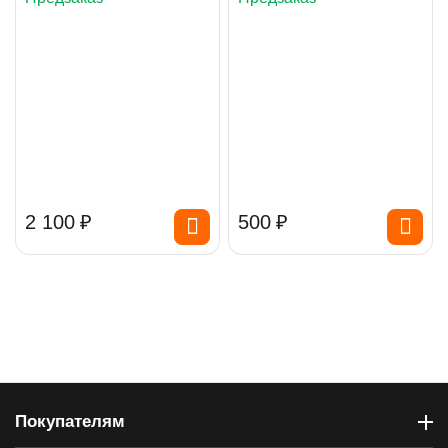
2 100
₽
‍500‍
₽
Покупателям