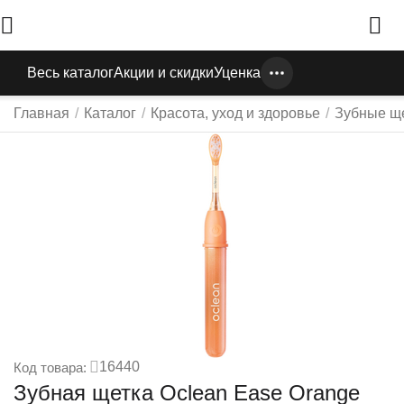
Весь каталог
Акции и скидки
Уценка
Главная
/
Каталог
/
Красота, уход и здоровье
/
Зубные ще
16440
Код товара:
Зубная щетка Oclean Ease Orange