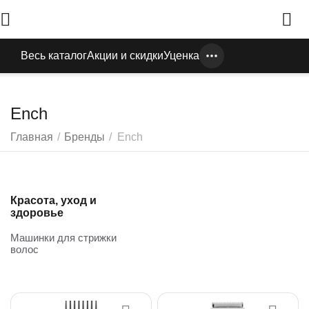
Весь каталог
Акции и скидки
Уценка
Ench
Главная
/
Бренды
/
Ench
Красота, уход и
здоровье
Машинки для стрижки
волос