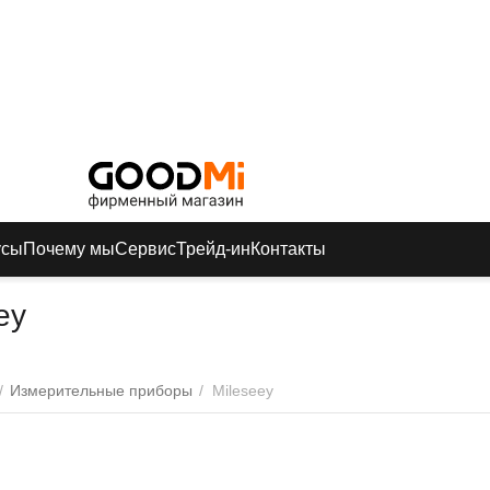
усы
Почему мы
Сервис
Трейд-ин
Контакты
ey
/
Измерительные приборы
/
Mileseey