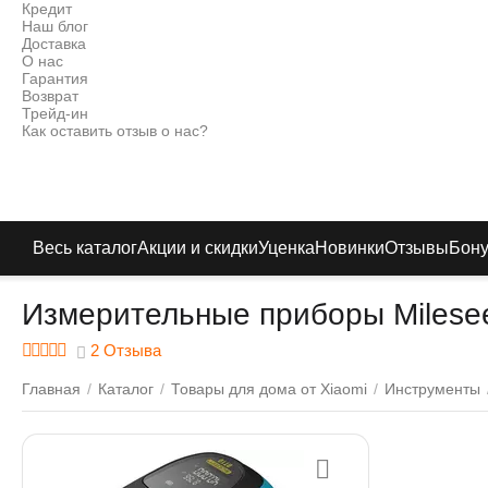
Кредит
Наш блог
Доставка
О нас
Гарантия
Возврат
Трейд-ин
Как оставить отзыв о нас?
Весь каталог
Акции и скидки
Уценка
Новинки
Отзывы
Бон
Измерительные приборы Milese
2 Отзыва
Главная
/
Каталог
/
Товары для дома от Xiaomi
/
Инструменты