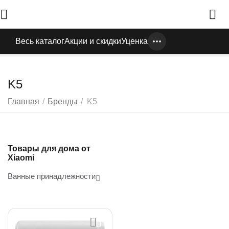
Весь каталог
Акции и скидки
Уценка
K5
Главная
/
Бренды
/
K5
Товары для дома от
Xiaomi
Ванные принадлежности