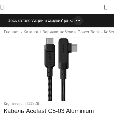
Весь каталог
Акции и скидки
Уценка
Главная
/
Каталог
/
Зарядки, кабели и Power Bank
/
Кабе
11928
Код товара:
Кабель Acefast C5-03 Aluminium