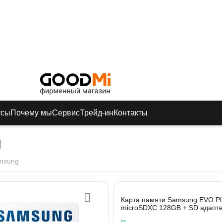
усы
Почему мы
Сервис
Трейд-ин
Контакты
g
msung
Карта памяти Samsung EVO Pl
microSDXC 128GB + SD адапт