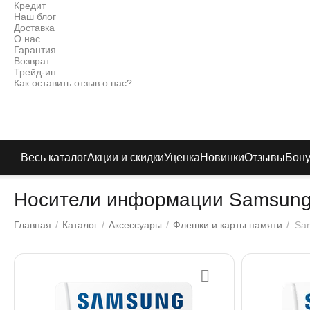
Кредит
Наш блог
Доставка
О нас
Гарантия
Возврат
Трейд-ин
Как оставить отзыв о нас?
Весь каталог
Акции и скидки
Уценка
Новинки
Отзывы
Бон
Носители информации Samsun
Главная
/
Каталог
/
Аксессуары
/
Флешки и карты памяти
/
Sa