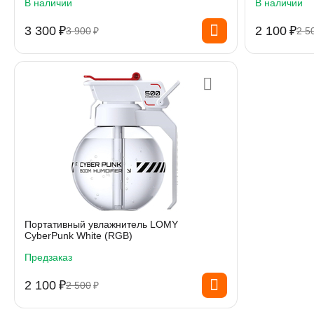
В наличии
В наличии
3 300
₽
2 100
₽
3 900
₽
2 5
Портативный увлажнитель LOMY
CyberPunk White (RGB)
Предзаказ
2 100
₽
2 500
₽