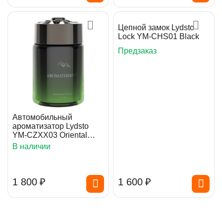
Цепной замок Lydsto
Lock YM-CHS01 Black
Предзаказ
Автомобильный
ароматизатор Lydsto
YM-CZXX03 Oriental
Secrets 260g
В наличии
1 800
₽
1 600
₽