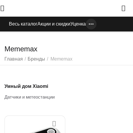
Весь каталог
Акции и скидки
Уценка
Mememax
Главная
/
Бренды
/
Mememax
Умный дом Xiaomi
Датчики и метеостанции