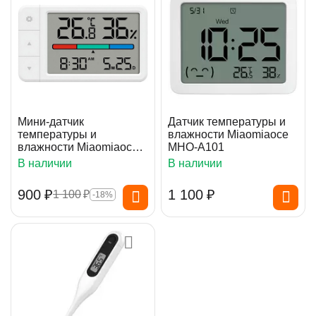
Мини-датчик
Датчик температуры и
температуры и
влажности Miaomiaoce
влажности Miaomiaoce
MHO-A101
Mini (MHO-C306)
В наличии
В наличии
‍900‍
₽
1 100
₽
1 100
₽
-18%