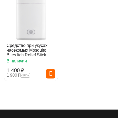
Средство при укусах
насекомых Mosquito
Bites Itch Relief Stick
White
В наличии
1 400
₽
1 900
₽
-26%