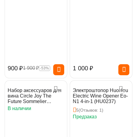
‍900‍
₽
1 000
₽
1 900
₽
-53%
Набор аксессуаров для
Электроштопор HuoHou
вина Circle Joy The
Electric Wine Opener Eo-
Future Sommelier
N1 4-in-1 (HU0237)
Rechargeable (TFS-005)
В наличии
5
(Отзывов: 1)
Предзаказ