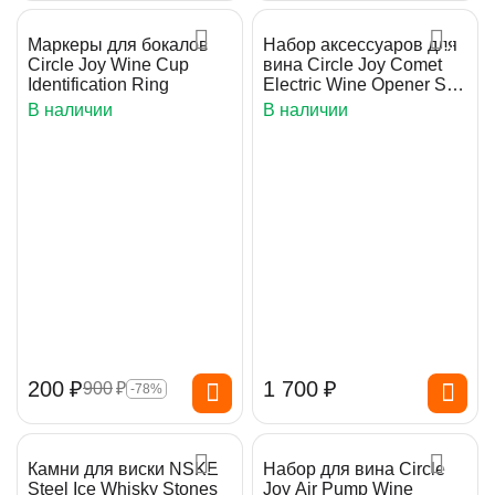
Маркеры для бокалов
Набор аксессуаров для
Circle Joy Wine Cup
вина Circle Joy Comet
Identification Ring
Electric Wine Opener Set
(CJ-TZ20)
В наличии
В наличии
‍200‍
₽
1 700
₽
‍900‍
₽
-78%
Камни для виски NSKE
Набор для вина Circle
Steel Ice Whisky Stones
Joy Air Pump Wine