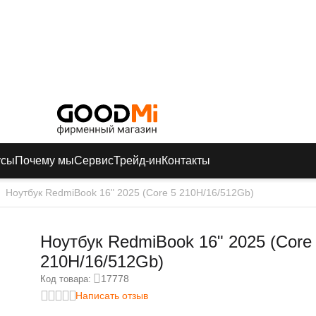
усы
Почему мы
Сервис
Трейд-ин
Контакты
Ноутбук RedmiBook 16" 2025 (Core 5 210H/16/512Gb)
Ноутбук RedmiBook 16" 2025 (Core
210H/16/512Gb)
17778
Код товара:
Написать отзыв