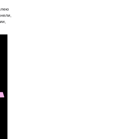
плею
анели,
ии,