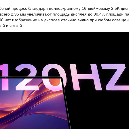
абочий процесс благодаря полноэкранному 16-дюймовому 2.5K дис
 всего 2.95 мм увеличивают площадь дисплея до 90.4% площади п
400 нит изображение на дисплее отлично видно при любом освещен
ой и четкой.