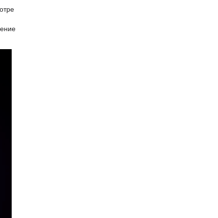
отре
щение