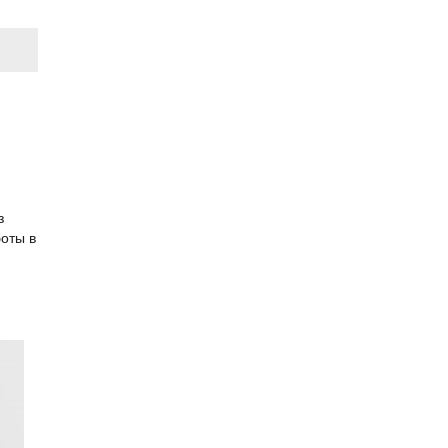
з
боты в