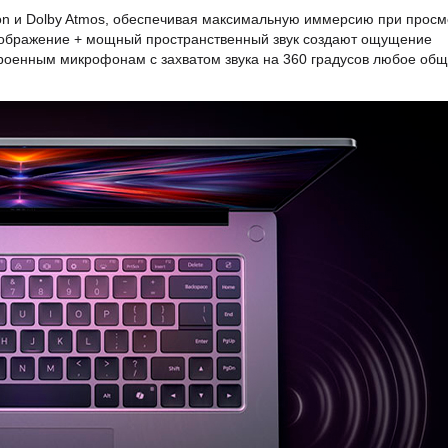
on и Dolby Atmos, обеспечивая максимальную иммерсию при просм
 изображение + мощный пространственный звук создают ощущение
троенным микрофонам с захватом звука на 360 градусов любое об