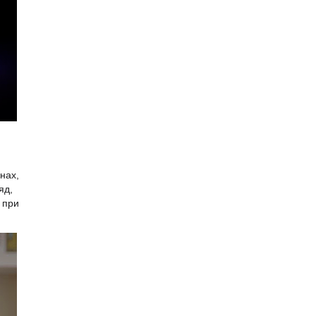
нах,
яд,
 при