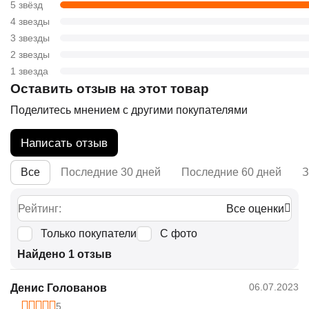
5 звёзд
4 звезды
3 звезды
2 звезды
1 звезда
Оставить отзыв на этот товар
Поделитесь мнением с другими покупателями
Написать отзыв
Все
Последние 30 дней
Последние 60 дней
З
Рейтинг:
Все оценки
Только покупатели
С фото
Найдено 1 отзыв
06.07.2023
Денис Голованов
5