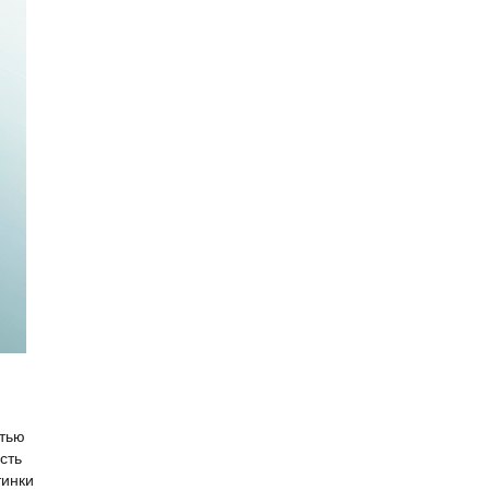
стью
сть
тинки