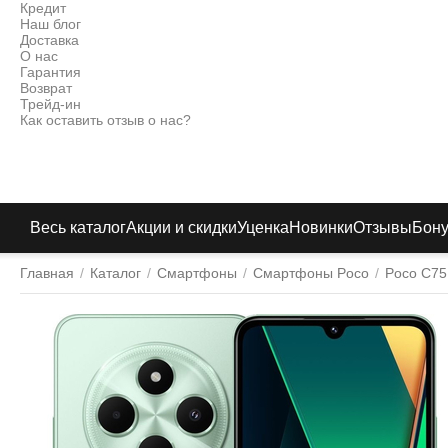
Кредит
Наш блог
Доставка
О нас
Гарантия
Возврат
Трейд-ин
Как оставить отзыв о нас?
Весь каталог
Акции и скидки
Уценка
Новинки
Отзывы
Бон
Главная
/
Каталог
/
Смартфоны
/
Смартфоны Poco
/
Poco C75