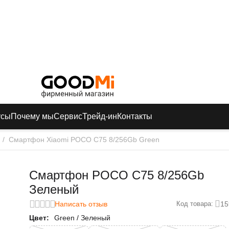
усы
Почему мы
Сервис
Трейд-ин
Контакты
/
Смартфон Xiaomi POCO C75 8/256Gb Green
Смартфон POCO C75 8/256Gb
Зеленый
Написать отзыв
15
Код товара:
Цвет:
Green / Зеленый