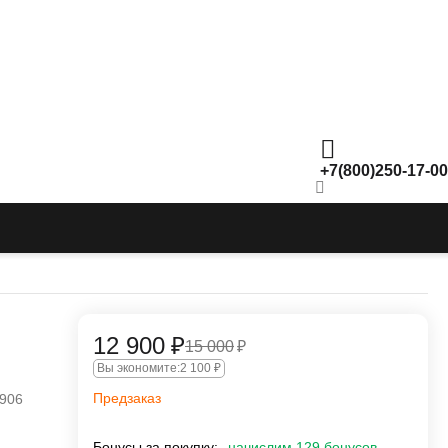
+7(800)250-17-00
12 900
₽
15 000
₽
Вы экономите:
2 100
₽
Предзаказ
906
Бонусы за покупку:
начислим 129 бонусов