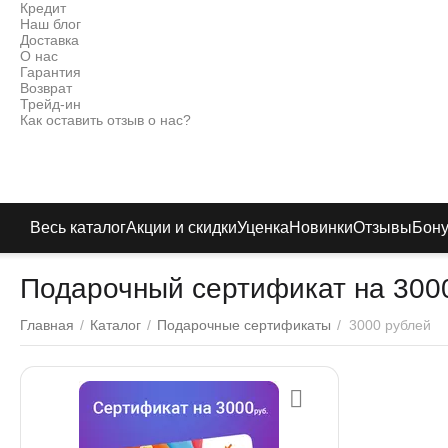
Кредит
Наш блог
Доставка
О нас
Гарантия
Возврат
Трейд-ин
Как оставить отзыв о нас?
Весь каталог
Акции и скидки
Уценка
Новинки
Отзывы
Бон
Подарочный сертификат на 300
Главная
/
Каталог
/
Подарочные сертификаты
/
3000 рублей