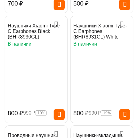
‍700‍
₽
‍500‍
₽
Наушники Xiaomi Type-
Наушники Xiaomi Type-
C Earphones Black
C Earphones
(BHR8930GL)
(BHR8931GL) White
В наличии
В наличии
‍800‍
₽
‍800‍
₽
‍990‍
₽
‍990‍
₽
-19%
-19%
Проводные наушники
Наушники-вкладыши