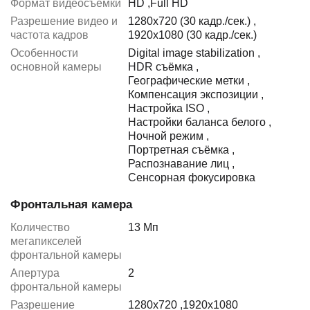
Формат видеосъёмки
HD
,
Full HD
Разрешение видео и
1280x720 (30 кадр./сек.)
,
частота кадров
1920x1080 (30 кадр./сек.)
Особенности
Digital image stabilization
,
основной камеры
HDR съёмка
,
Географические метки
,
Компенсация экспозиции
,
Настройка ISO
,
Настройки баланса белого
,
Ночной режим
,
Портретная съёмка
,
Распознавание лиц
,
Сенсорная фокусировка
Фронтальная камера
Количество
13 Мп
мегапикселей
фронтальной камеры
Апертура
2
фронтальной камеры
Разрешение
1280x720
,
1920x1080