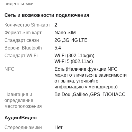
видеосъемки
Сеть и возможности подключения
Количество Sim-карт
2
Формат Sim-карт
Nano-SIM
Стандарт связи
2G
,
3G
,
4G LTE
Версия Bluetooth
5.4
Стандарт Wi-Fi
Wi-Fi (802.11b/g/n)
,
Wi-Fi 5 (802.11ac)
NFC
Есть (Наличие функции NFC
может отличаться в зависимости
от рынка, уточняйте
информацию у менеджеров)
Навигация и
BeiDou
,
Galileo
,
GPS
,
ГЛОНАСС
определение
местоположения
Аудио/Видео
Стереодинамики
Нет