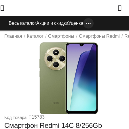
Весь каталог
Акции и скидки
Уценка
Главная
/
Каталог
/
Смартфоны
/
Смартфоны Redmi
/
R
15783
Код товара:
Смартфон Redmi 14C 8/256Gb