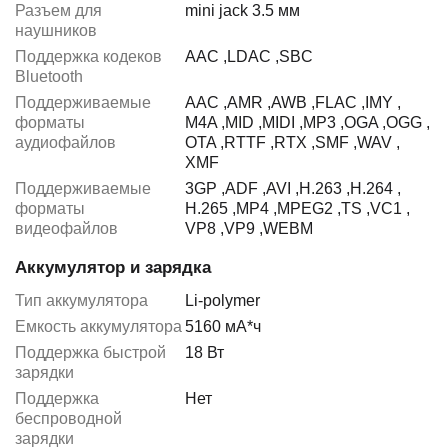
Разъем для
mini jack 3.5 мм
наушников
Поддержка кодеков
AAC
,
LDAC
,
SBC
Bluetooth
Поддерживаемые
AAC
,
AMR
,
AWB
,
FLAC
,
IMY
,
форматы
M4A
,
MID
,
MIDI
,
MP3
,
OGA
,
OGG
,
аудиофайлов
OTA
,
RTTF
,
RTX
,
SMF
,
WAV
,
XMF
Поддерживаемые
3GP
,
ADF
,
AVI
,
H.263
,
H.264
,
форматы
H.265
,
MP4
,
MPEG2
,
TS
,
VC1
,
видеофайлов
VP8
,
VP9
,
WEBM
Аккумулятор и зарядка
Тип аккумулятора
Li-polymer
Емкость аккумулятора
5160 мА*ч
Поддержка быстрой
18 Вт
зарядки
Поддержка
Нет
беспроводной
зарядки