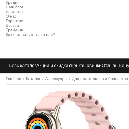
Кредит
Наш блог
Доставка
О нас
Гарантия
Возврат
Трейд-ин
Как оставить отзыв о нас?
Весь каталог
Акции и скидки
Уценка
Новинки
Отзывы
Бон
Главная
/
Каталог
/
Аксессуары
/
Для смарт-часов и браслетов