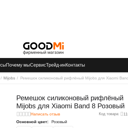
усы
Почему мы
Сервис
Трейд-ин
Контакты
/
Mijobs
/
Ремешок cиликоновый рифлёный Mijobs для Xiaomi Ban
Ремешок cиликоновый рифлёный
Mijobs для Xiaomi Band 8 Розовый
Написать отзыв
11
Код товара:
Основной цвет:
Розовый