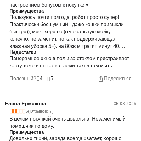
настроением бонусом к покупке ♥️
Преимущества
Пользуюсь почти полгода, робот просто супер!
Практически бесшумный - даже кошки привыкли
быстро)), моет хорошо (генеральную мойку,
конечно, не заменит, но как поддерживающая
влажная уборка 5+), на 80кв м тратит минут 40,
Недостатки
ковер пылесосит на 5, удобное приложение, можно
Панорамное окно в пол и за стеклом пристраивает
выбрать нужную зону
карту тоже и пытается ломиться и там мыть
Полезный?
4
5
Поделиться
Елена Ермакова
05.08.2025
5
(Отзывов: 7)
В целом покупкой очень довольна. Незаменимый
помощник по дому.
Преимущества
Довольно тихий, заряда всегда хватает, хорошо