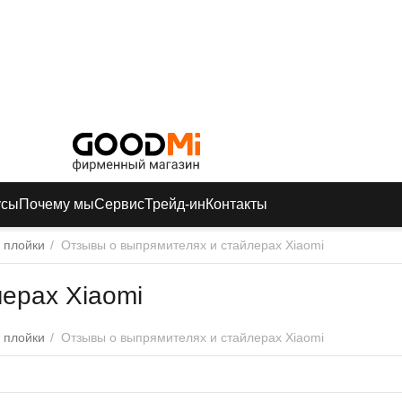
усы
Почему мы
Сервис
Трейд-ин
Контакты
 плойки
/
Отзывы о выпрямителях и стайлерах Xiaomi
ерах Xiaomi
 плойки
/
Отзывы о выпрямителях и стайлерах Xiaomi