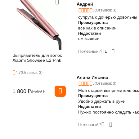
Андрей
5
(Отзывов: 3)
супруга с дочерью довольны
Преимущества
все как в описании
Недостатки
не выявил
Полезный?
1
Выпрямитель для волос
Xiaomi Showsee E2 Pink
4.7
(Отзывов: 3)
Алина Ильина
5
(Отзывов: 3)
Мой старый выпрямитель бы
1 800
₽
2 600
₽
Преимущества
Удобно держать в руке
Недостатки
Нужно постоянно следить как
Полезный?