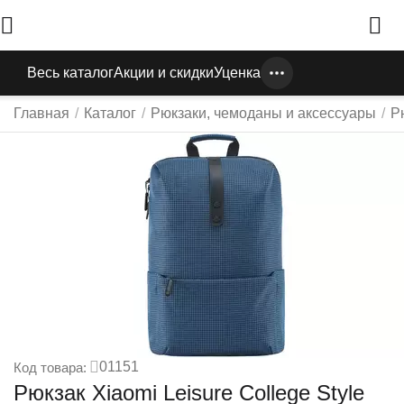
Весь каталог
Акции и скидки
Уценка
Главная
/
Каталог
/
Рюкзаки, чемоданы и аксессуары
/
Р
01151
Код товара:
Рюкзак Xiaomi Leisure College Style