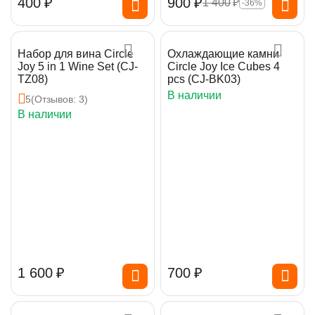
‍400‍
₽
‍900‍
₽
1 400
₽
-36%
Набор для вина Circle
Охлаждающие камни
Joy 5 in 1 Wine Set (CJ-
Circle Joy Ice Cubes 4
TZ08)
pcs (CJ-BK03)
В наличии
5
(Отзывов: 3)
В наличии
1 600
₽
‍700‍
₽