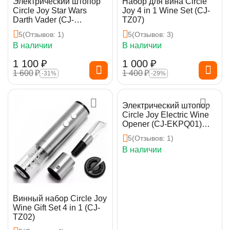
Электрический штопор
Набор для вина Circle
Circle Joy Star Wars
Joy 4 in 1 Wine Set (CJ-
Darth Vader (CJ-
TZ07)
EKPQ05)
5
(Отзывов: 1)
5
(Отзывов: 3)
В наличии
В наличии
1 100
₽
1 000
₽
1 600
₽
1 400
₽
-31%
-29%
Электрический штопор
Circle Joy Electric Wine
Opener (CJ-EKPQ01)
Silver
5
(Отзывов: 1)
В наличии
Винный набор Circle Joy
Wine Gift Set 4 in 1 (CJ-
TZ02)