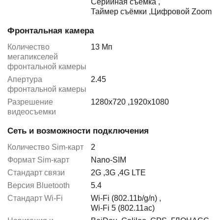
Серийная съемка
,
Таймер съёмки
,
Цифровой Zoom
Фронтальная камера
Количество
13 Мп
мегапикселей
фронтальной камеры
Апертура
2.45
фронтальной камеры
Разрешение
1280x720
,
1920x1080
видеосъемки
Сеть и возможности подключения
Количество Sim-карт
2
Формат Sim-карт
Nano-SIM
Стандарт связи
2G
,
3G
,
4G LTE
Версия Bluetooth
5.4
Стандарт Wi-Fi
Wi-Fi (802.11b/g/n)
,
Wi-Fi 5 (802.11ac)