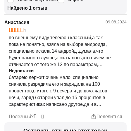
Найдено 1 отзыв
09.08.2024
Анастасия
4
по внешнему виду телефон классный,а так
пока не понятно, взяла на выборе андроида,
специально искала 14 андройд ,думала,что
будет намного лучше,а оказалось,что ничем не
отличается от того же 12 по параметрам,
Недостатки
камера тоже обычная, качество картинки
батарею держит очень мало, специально
совсем не вау,у меня на старом телефоне и то
сначала разрядила его и зарядила на 100
лучше,посмотрю как покажет себя со
процентов,в итоге с 9 вечера и до двух часов
временем, долго ли проработает
ночи, заряд батареи упал до 15 процентов,в
характеристиках написано другое,да и в
принципе новый телефон должен держать
Полезный?
Поделиться
батарею при условии даже если
пользуются,ну хотя бы сутки,а тут несколько
Оставить отзыв на этот товар