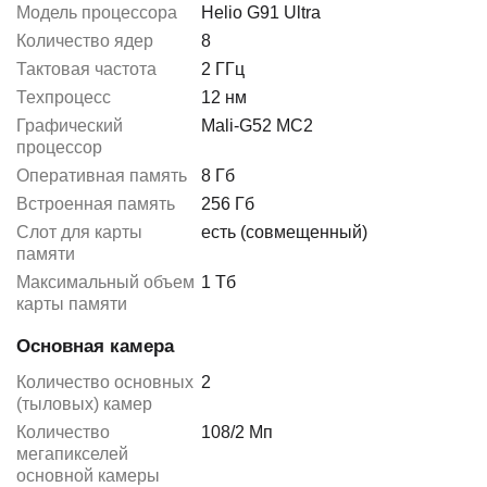
Модель процессора
Helio G91 Ultra
Количество ядер
8
Тактовая частота
2 ГГц
Техпроцесс
12 нм
Графический
Mali-G52 MC2
процессор
Оперативная память
8 Гб
Встроенная память
256 Гб
Слот для карты
есть (совмещенный)
памяти
Максимальный объем
1 Тб
карты памяти
Основная камера
Количество основных
2
(тыловых) камер
Количество
108/2 Мп
мегапикселей
основной камеры