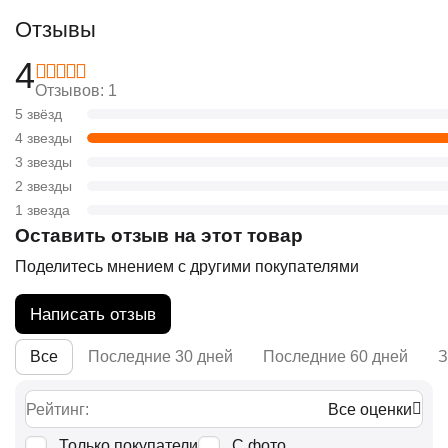
Отзывы
4
Отзывов: 1
5 звёзд
4 звезды
3 звезды
2 звезды
1 звезда
Оставить отзыв на этот товар
Поделитесь мнением с другими покупателями
Написать отзыв
Все
Последние 30 дней
Последние 60 дней
З
Рейтинг:
Все оценки
Только покупатели
С фото