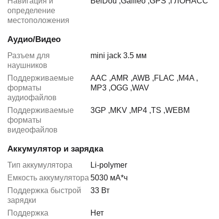
Навигация и
BeiDou
,
Galileo
,
GPS
,
ГЛОНАСС
определение
местоположения
Аудио/Видео
Разъем для
mini jack 3.5 мм
наушников
Поддерживаемые
AAC
,
AMR
,
AWB
,
FLAC
,
M4A
,
форматы
MP3
,
OGG
,
WAV
аудиофайлов
Поддерживаемые
3GP
,
MKV
,
MP4
,
TS
,
WEBM
форматы
видеофайлов
Аккумулятор и зарядка
Тип аккумулятора
Li-polymer
Емкость аккумулятора
5030 мА*ч
Поддержка быстрой
33 Вт
зарядки
Поддержка
Нет