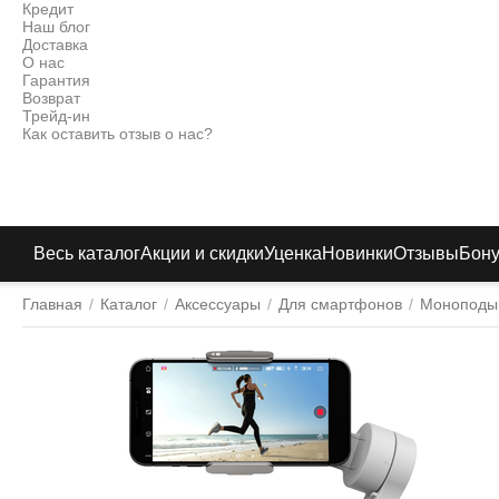
Кредит
Наш блог
Доставка
О нас
Гарантия
Возврат
Трейд-ин
Как оставить отзыв о нас?
Весь каталог
Акции и скидки
Уценка
Новинки
Отзывы
Бон
Главная
/
Каталог
/
Аксессуары
/
Для смартфонов
/
Моноподы 