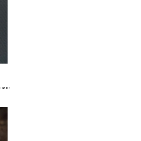
чните