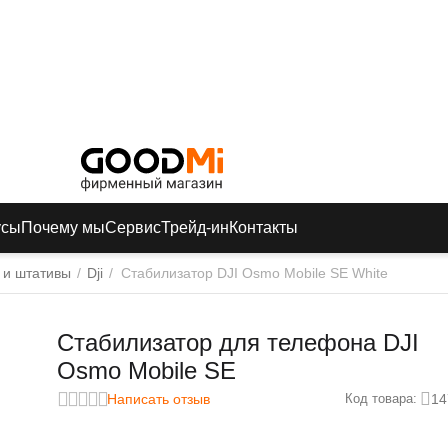
усы
Почему мы
Сервис
Трейд-ин
Контакты
и штативы
/
Dji
/
Стабилизатор DJI Osmo Mobile SE White
Стабилизатор для телефона DJI
Osmo Mobile SE
Написать отзыв
14
Код товара: