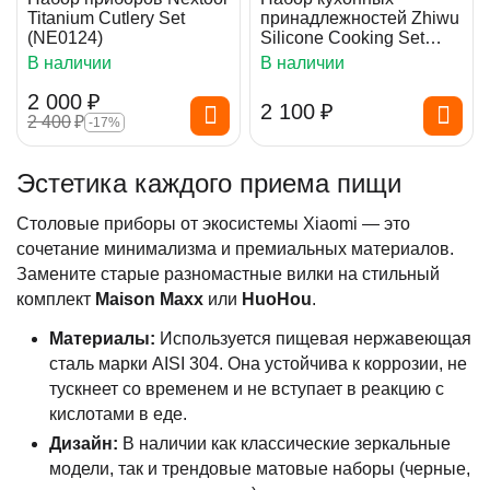
Titanium Cutlery Set
принадлежностей Zhiwu
(NE0124)
Silicone Cooking Set
Blue
В наличии
В наличии
2 000
₽
2 100
₽
2 400
₽
-17%
Эстетика каждого приема пищи
Столовые приборы от экосистемы Xiaomi — это
сочетание минимализма и премиальных материалов.
Замените старые разномастные вилки на стильный
комплект
Maison Maxx
или
HuoHou
.
Материалы:
Используется пищевая нержавеющая
сталь марки AISI 304. Она устойчива к коррозии, не
тускнеет со временем и не вступает в реакцию с
кислотами в еде.
Дизайн:
В наличии как классические зеркальные
модели, так и трендовые матовые наборы (черные,