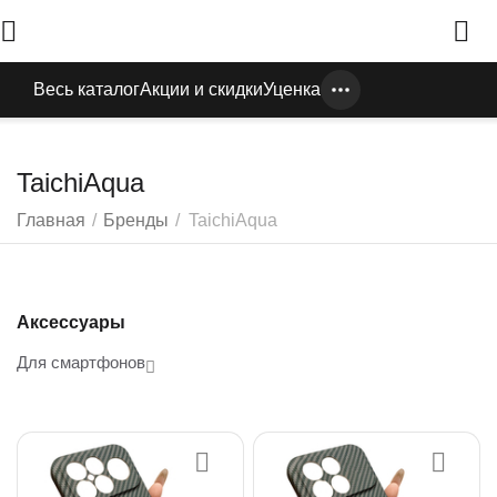
Весь каталог
Акции и скидки
Уценка
TaichiAqua
Главная
/
Бренды
/
TaichiAqua
Аксессуары
Для смартфонов