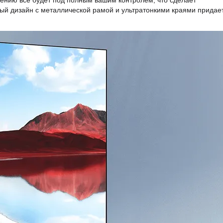
лению все будет под полным вашим контролем, что сделает
ый дизайн с металлической рамой и ультратонкими краями придае