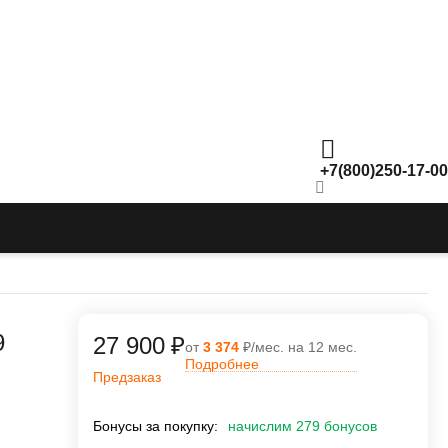
+7(800)250-17-00
9
27 900
₽
от
3 374
₽/мес. на 12 мес.
Подробнее
Предзаказ
Бонусы за покупку:
начислим 279 бонусов