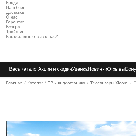
Кредит
Наш блог
Доставка
О нас
Гарантия
Возврат
Трейд-ин
Как оставить отзыв о нас?
Весь каталог
Акции и скидки
Уценка
Новинки
Отзывы
Бон
Главная
/
Каталог
/
ТВ и видеотехника
/
Телевизоры Xiaomi
/