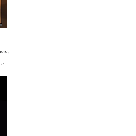
того,
мых