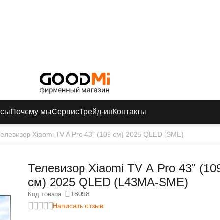
усы
Почему мы
Сервис
Трейд-ин
Контакты
Телевизор Xiaomi TV A Pro 43" (109 см) 2025 QLED (SME)
Телевизор Xiaomi TV A Pro 43" (10
см) 2025 QLED (L43MA-SME)
18098
Код товара:
Написать отзыв