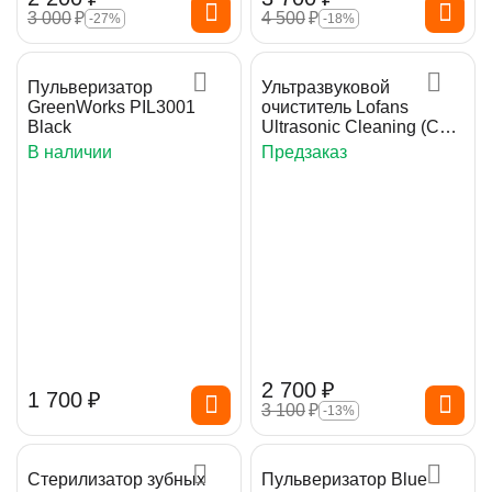
3 000
₽
4 500
₽
-27%
-18%
Пульверизатор
Ультразвуковой
GreenWorks PIL3001
очиститель Lofans
Black
Ultrasonic Cleaning (CS-
602) White
В наличии
Предзаказ
2 700
₽
1 700
₽
3 100
₽
-13%
Стерилизатор зубных
Пульверизатор Blue