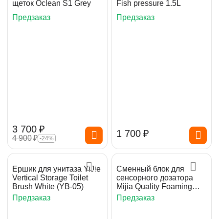
щеток Oclean S1 Grey
Fish pressure 1.5L
Предзаказ
Предзаказ
3 700
₽
1 700
₽
4 900
₽
-24%
Ершик для унитаза YiJie
Сменный блок для
Vertical Storage Toilet
сенсорного дозатора
Brush White (YB-05)
Mijia Quality Foaming
(420 мл)
Предзаказ
Предзаказ