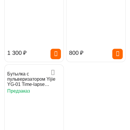
1 300
₽
‍800‍
₽
Бутылка с
пульверизатором Yijie
YG-01 Time-lapse
Sprayer Bottle
Предзаказ