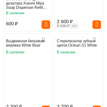
дозатора Xiaomi Mijia
Soap Dispenser Refill
Pink
В наличии
2 600
₽
‍600‍
₽
3 100
₽
-16%
Выдвижная бельевая
Стерилизатор зубных
веревка White Bear
щеток Oclean S1 White
В наличии
В наличии
2 200
₽
3 700
₽