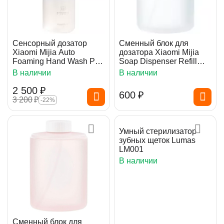
Сенсорный дозатор
Сменный блок для
Xiaomi Mijia Auto
дозатора Xiaomi Mijia
Foaming Hand Wash Pro
Soap Dispenser Refill
(MJXSJ04XW)
White
В наличии
В наличии
2 500
₽
‍600‍
₽
3 200
₽
-22%
Умный стерилизатор
зубных щеток Lumas
LM001
В наличии
Сменный блок для