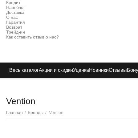
Кредит
Наш блог
Доставка
О нас
Гарантия
Возврат
Трейд-ин
Как оставить отзыв о нас?
Весь каталог
Акции и скидки
Уценка
Новинки
Отзывы
Бон
Vention
Главная
/
Бренды
/
Vention