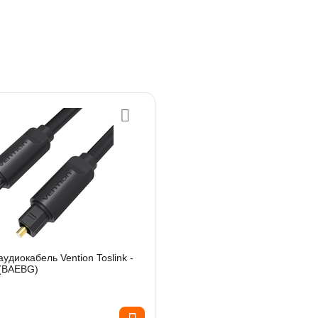
удиокабель Vention Toslink -
 (BAEBG)