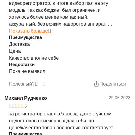
видеорегистратор, в итоге выбор пал на эту
модель, так как бюджет был ограничен, и
хотелось более менее компактный,
аккуратный, без всяких наворотов аппарат. В
комплект входит кабель usb mini-usb,
Показать больше
Преимущества
переходник usb в прикрутиватель, наклейка на
Доставка
лобовое стекло и руководство эксплуатации.
Цена
В руководстве есть русский язык, инструкция,
Качество вполне себе
как и что крепится / подключить ясна и
Недостатки
понятна. Подключил к питанию, вставил карту
Пока не выявил
памяти, скачал на телефон приложение,
видеорегистратор нашелся по wi-fi, при
Полезный?
Поделиться
первом подключении сразу обновилось ПО,
появилась русская озвучка. Карта памяти
29.06.2023
Михаил Рудченко
сразу же опозналась и отформотировалась.
5
Настроил положение видеорегистратора на
за регистратор ставлю 5 звезд, даже с учетом
стекле, смотря в экран телефона, к стеклу
недостатков отмеченных для себя. по
приклеилось, пока не отпало. Угол обзора
цене\качество товар полностью соответствует
неплохой, все что надо - видно. Качество
Преимущества
съемки в вечернее время не плохое, днём