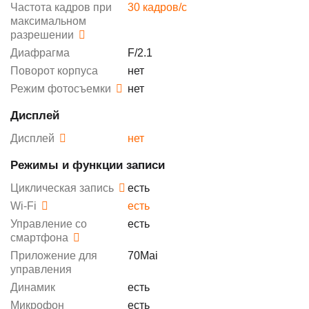
Частота кадров при
30 кадров/с
максимальном
разрешении
Диафрагма
F/2.1
Поворот корпуса
нет
Режим фотосъемки
нет
Дисплей
Дисплей
нет
Режимы и функции записи
Циклическая запись
есть
Wi-Fi
есть
Управление со
есть
смартфона
Приложение для
70Mai
управления
Динамик
есть
Микрофон
есть