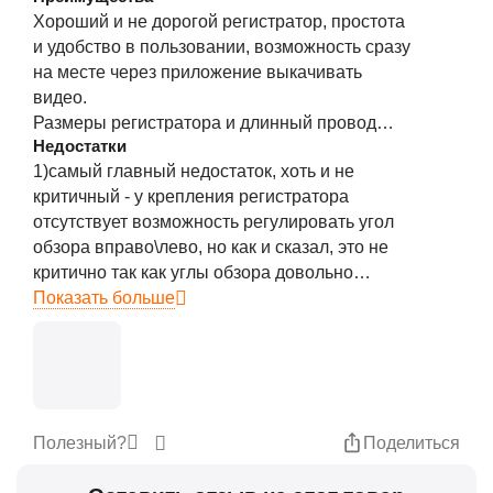
Хороший и не дорогой регистратор, простота
ещё было времени пооверить. Посмотрим, как
и удобство в пользовании, возможность сразу
видеорегистратор поведет себя в морозы,
на месте через приложение выкачивать
поскольку забирать его из машины не
видео.
планировал.
Размеры регистратора и длинный провод
Недостатки
позволили установить регистратор за
1)самый главный недостаток, хоть и не
зеркалом заднего вида и "скрытно" протянуть
критичный - у крепления регистратора
провод к блоку предохранителей(естественно
отсутствует возможность регулировать угол
докупив переходник),если бы не звук
обзора вправо\лево, но как и сказал, это не
регистратора при включении зажигания,
критично так как углы обзора довольно
забыл бы что он установлен
широкие что в общем то компенсирует данный
Показать больше
недостаток, главное перед установкой
правильно приметить место на стекле, а
потом уж и крепить
2) ужасная настройка чувствительности
аварийных ситуаций, ставил и на высокую и
Полезный?
Поделиться
на низкую, в итоге отключил совсем, на дворе
зима, на лобовом лед, дворники примерзают и