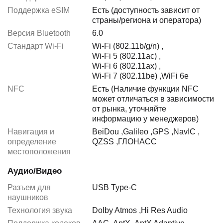
Поддержка eSIM
Есть (доступность зависит от
страны/региона и оператора)
Версия Bluetooth
6.0
Стандарт Wi-Fi
Wi-Fi (802.11b/g/n)
,
Wi-Fi 5 (802.11ac)
,
Wi-Fi 6 (802.11ax)
,
Wi-Fi 7 (802.11be)
,
WiFi 6e
NFC
Есть (Наличие функции NFC
может отличаться в зависимости
от рынка, уточняйте
информацию у менеджеров)
Навигация и
BeiDou
,
Galileo
,
GPS
,
NavIC
,
определение
QZSS
,
ГЛОНАСС
местоположения
Аудио/Видео
Разъем для
USB Type-C
наушников
Технология звука
Dolby Atmos
,
Hi Res Audio