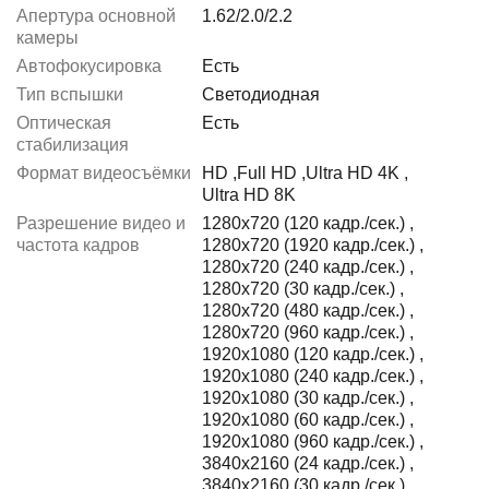
Апертура основной
1.62/2.0/2.2
камеры
Автофокусировка
Есть
Тип вспышки
Светодиодная
Оптическая
Есть
стабилизация
Формат видеосъёмки
HD
,
Full HD
,
Ultra HD 4K
,
Ultra HD 8K
Разрешение видео и
1280x720 (120 кадр./сек.)
,
частота кадров
1280x720 (1920 кадр./сек.)
,
1280x720 (240 кадр./сек.)
,
1280x720 (30 кадр./сек.)
,
1280x720 (480 кадр./сек.)
,
1280x720 (960 кадр./сек.)
,
1920x1080 (120 кадр./сек.)
,
1920x1080 (240 кадр./сек.)
,
1920x1080 (30 кадр./сек.)
,
1920x1080 (60 кадр./сек.)
,
1920x1080 (960 кадр./сек.)
,
3840x2160 (24 кадр./сек.)
,
3840x2160 (30 кадр./сек.)
,