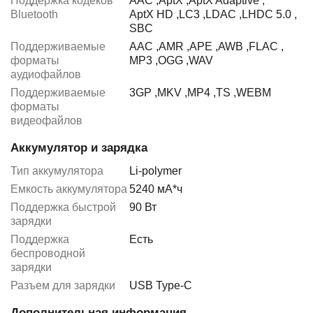
Поддержка кодеков
AAC
,
AptX
,
AptX Adaptive
,
Bluetooth
AptX HD
,
LC3
,
LDAC
,
LHDC 5.0
,
SBC
Поддерживаемые
AAC
,
AMR
,
APE
,
AWB
,
FLAC
,
форматы
MP3
,
OGG
,
WAV
аудиофайлов
Поддерживаемые
3GP
,
MKV
,
MP4
,
TS
,
WEBM
форматы
видеофайлов
Аккумулятор и зарядка
Тип аккумулятора
Li-polymer
Емкость аккумулятора
5240 мА*ч
Поддержка быстрой
90 Вт
зарядки
Поддержка
Есть
беспроводной
зарядки
Разъем для зарядки
USB Type-C
Дополнительная информация