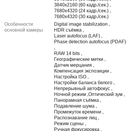
3840x2160 (60 кадр./сек.)
,
7680x4320 (24 кадр./сек.)
,
7680x4320 (30 кадр./сек.)
Особенности
Digital image stabilization
,
основной камеры
HDR съёмка
,
Laser autofocus (LAF)
,
Phase detection autofocus (PDAF)
,
RAW 14 bits
,
Географические метки
,
Датчик мерцания
,
Компенсация экспозиции
,
Настройка ISO
,
Настройки баланса белого
,
Непрерывный автофокус
,
Ночной режим
,
Оптический зум
,
Панорамная съёмка
,
Подавление шума
,
Промежуток времени
,
Распознавание лиц
,
Режим сцены
,
Ручная фокусировка
,