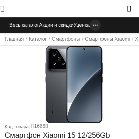
Весь каталог
Акции и скидки
Уценка
Главная
/
Каталог
/
Смартфоны
/
Смартфоны Xiaomi
/
X
16668
Код товара:
Смартфон Xiaomi 15 12/256Gb