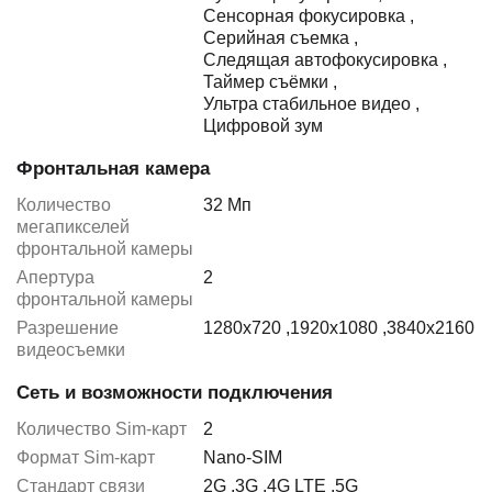
Сенсорная фокусировка
,
Серийная съемка
,
Следящая автофокусировка
,
Таймер съёмки
,
Ультра стабильное видео
,
Цифровой зум
Фронтальная камера
Количество
32 Мп
мегапикселей
фронтальной камеры
Апертура
2
фронтальной камеры
Разрешение
1280x720
,
1920x1080
,
3840x2160
видеосъемки
Сеть и возможности подключения
Количество Sim-карт
2
Формат Sim-карт
Nano-SIM
Стандарт связи
2G
,
3G
,
4G LTE
,
5G