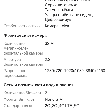
Сенсорная фокусировка
,
Серийная съемка
,
Таймер съёмки
,
Ультра стабильное видео
,
Цифровой зум
Особенности оптики
Камера Leica
Фронтальная камера
Количество
32 Мп
мегапикселей
фронтальной камеры
Апертура
2.2
фронтальной камеры
Разрешение
1280x720
,
1920x1080
,
3840x2160
видеосъемки
Сеть и возможности подключения
Количество Sim-карт
2
Формат Sim-карт
Nano-SIM
Стандарт связи
2G
,
3G
,
4G LTE
,
5G