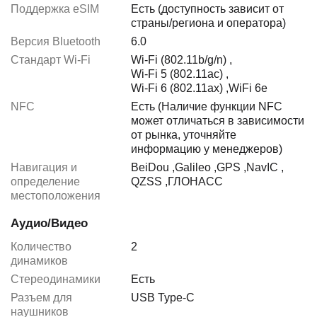
Поддержка eSIM
Есть (доступность зависит от
страны/региона и оператора)
Версия Bluetooth
6.0
Стандарт Wi-Fi
Wi-Fi (802.11b/g/n)
,
Wi-Fi 5 (802.11ac)
,
Wi-Fi 6 (802.11ax)
,
WiFi 6e
NFC
Есть (Наличие функции NFC
может отличаться в зависимости
от рынка, уточняйте
информацию у менеджеров)
Навигация и
BeiDou
,
Galileo
,
GPS
,
NavIC
,
определение
QZSS
,
ГЛОНАСС
местоположения
Аудио/Видео
Количество
2
динамиков
Стереодинамики
Есть
Разъем для
USB Type-C
наушников