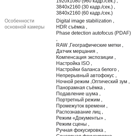
1920x1080 (960 кадр./сек.)
,
3840x2160 (30 кадр./сек.)
,
3840x2160 (60 кадр./сек.)
Особенности
Digital image stabilization
,
основной камеры
HDR съёмка
,
Phase detection autofocus (PDAF)
,
RAW
,
Географические метки
,
Датчик мерцания
,
Компенсация экспозиции
,
Настройка ISO
,
Настройки баланса белого
,
Непрерывный автофокус
,
Ночной режим
,
Оптический зум
,
Панорамная съёмка
,
Подавление шума
,
Портретный режим
,
Промежуток времени
,
Распознавание лиц
,
Режим «Документы»
,
Режим сцены
,
Ручная фокусировка
,