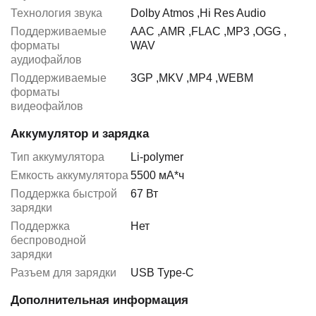
Технология звука
Dolby Atmos
,
Hi Res Audio
Поддерживаемые
AAC
,
AMR
,
FLAC
,
MP3
,
OGG
,
форматы
WAV
аудиофайлов
Поддерживаемые
3GP
,
MKV
,
MP4
,
WEBM
форматы
видеофайлов
Аккумулятор и зарядка
Тип аккумулятора
Li-polymer
Емкость аккумулятора
5500 мА*ч
Поддержка быстрой
67 Вт
зарядки
Поддержка
Нет
беспроводной
зарядки
Разъем для зарядки
USB Type-C
Дополнительная информация