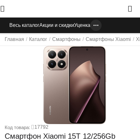
Весь каталог
Акции и скидки
Уценка
Главная
/
Каталог
/
Смартфоны
/
Смартфоны Xiaomi
/
X
17792
Код товара:
Смартфон Xiaomi 15T 12/256Gb