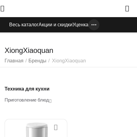
Весь каталог
Акции и скидки
Уценка
XiongXiaoquan
Главная
/
Бренды
/
XiongXiaoquan
Техника для кухни
Приготовление блюд