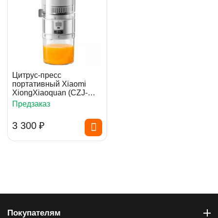
Цитрус-пресс
портативный Xiaomi
XiongXiaoquan (CZJ-
01A050P)
Предзаказ
3 300
₽
Покупателям