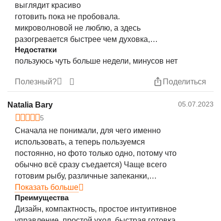
выглядит красиво
готовить пока не пробовала.
микроволновой не люблю, а здесь
разогревается быстрее чем духовка,
Недостатки
вчерашние крылышки, пицца , пироги, как
пользуюсь чуть больше недели, минусов нет
-будто только приготовленные
Полезный?
Поделиться
05.07.2023
Natalia Bary
5
Сначала не понимали, для чего именно
использовать, а теперь пользуемся
постоянно, но фото только одно, потому что
обычно всё сразу съедается) Чаще всего
готовим рыбу, различные запеканки,
картофель и овощи. Также отлично
Показать больше
Преимущества
получаются котлеты для домашних бургеров и
Дизайн, компактность, простое интуитивное
тефтели. Готовка занимает гораздо меньше
управление, простой уход, быстрая готовка,