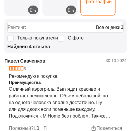
фотографии
Рейтинг:
Все оценки
Только покупатели
С фото
Найдено 4 отзыва
30.10.2024
Павел Савченков
5
Рекомендую к покупке.
Преимущества
Отличный аэрогриль. Выглядит красиво и
работает великолепно. Объем небольшой, но
на одного человека вполне достаточно. Ну
или для двоих если поменьше каждому.
Подключился к MiHome без проблем. Так-же
смогу прокинуть в Apple HomeKit и теперь
1
Полезный?
Поделиться
управляю несколькими способами.