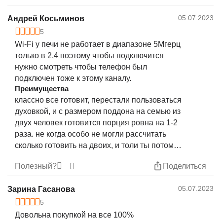
05.07.2023
Андрей Косьминов
5
Wi-Fi у печи не работает в диапазоне 5Мгерц
только в 2,4 поэтому чтобы подключится
нужно смотреть чтобы телефон был
подключен тоже к этому каналу.
Преимущества
классно все готовит, перестали пользоваться
духовкой, и с размером поддона на семью из
двух человек готовится порция ровна на 1-2
раза. не когда особо не могли рассчитать
сколько готовить на двоих, и толи ты потом
еще три дня ешь одно и тоже или это портится
Полезный?
Поделиться
и выкидывается, с этим аппаратом от такого
ушли
05.07.2023
Зарина Гасанова
5
Довольна покупкой на все 100%