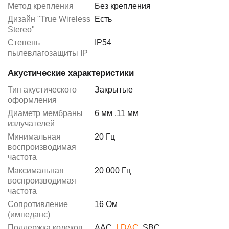
Метод крепления
Без крепления
Дизайн "True Wireless
Есть
Stereo"
Степень
IP54
пылевлагозащиты IP
Акустические характеристики
Тип акустического
Закрытые
оформления
Диаметр мембраны
6 мм
,
11 мм
излучателей
Минимальная
20 Гц
воспроизводимая
частота
Максимальная
20 000 Гц
воспроизводимая
частота
Сопротивление
16 Ом
(импеданс)
Поддержка кодеков
AAC
,
LDAC
,
SBC