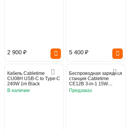
2 900
₽
5 400
₽
Кабель Cabletime
Беспроводная зарядная
CU08H USB-C to Type-C
станция Cabletime
240W 1m Black
CE12B 3-in-1 15W
Foldable Grey
В наличии
Предзаказ