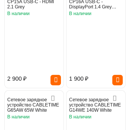
CP15A USB-C - HDMI
CP16A USB-C -
2.1 Grey
DisplayPort 1.4 Grey
(CP16A)
В наличии
В наличии
2 900
₽
1 900
₽
Сетевое зарядное
Сетевое зарядное
устройство CABLETIME
устройство CABLETIME
G65AW 65W White
G14WE 140W White
В наличии
В наличии