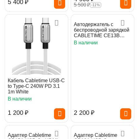
5 400
₽
5 500
₽
-11%
Автодержатель с
беспроводной зарядкой
CABLETIME CE13B
Black
В наличии
Кабель Cabletime USB-C
to Type-C 240W PD 3.1
1m White
В наличии
1 200
₽
2 200
₽
Адаптер Cabletime
Адаптер Cabletime