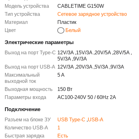
Модель устройства
CABLETIME G150W
Тип устройства
Сетевое зарядное устройство
Материал
Пластик
Цвет
Белый
Электрические параметры
Выход на порт Type-C
12V/3A
,
15V/3A
,
20V/5A
,
28V/5A
,
5V/3A
,
9V/3A
Выход на порт USB-A
12V/3A
,
20V/3A
,
5V/3A
,
9V/3A
Максимальный
5 A
выходной ток
Выходная мощность
150 Вт
Параметры входа
AC100-240V 50 / 60Hz 2A
Подключение
Разъем на блоке ЗУ
USB Type-C
,
USB-A
Количество USB-A
1
Быстрая зарядка
Есть