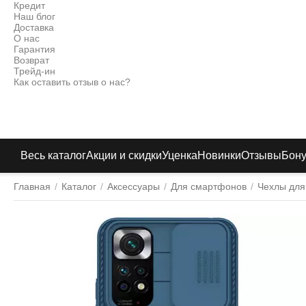
Кредит
Наш блог
Доставка
О нас
Гарантия
Возврат
Трейд-ин
Как оставить отзыв о нас?
Весь каталог
Акции и скидки
Уценка
Новинки
Отзывы
Бон
Главная
/
Каталог
/
Аксессуары
/
Для смартфонов
/
Чехлы для