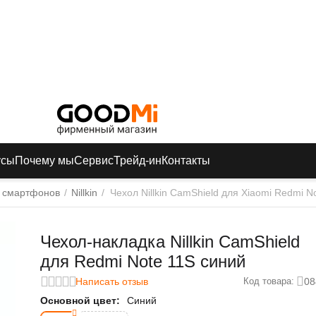
усы
Почему мы
Сервис
Трейд-ин
Контакты
 смартфонов
/
Nillkin
/
Чехол Nillkin CamShield для Xiaomi Redmi N
Чехол-накладка Nillkin CamShield
для Redmi Note 11S синий
Написать отзыв
08
Код товара:
Основной цвет:
Синий