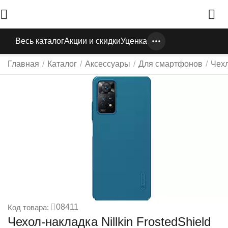
Весь каталог
Акции и скидки
Уценка
Главная
/
Каталог
/
Аксессуары
/
Для смартфонов
/
Чех
08411
Код товара:
Чехол-накладка Nillkin FrostedShield