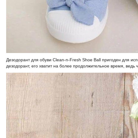
Дезодорант для обуви Clean-n-Fresh Shoe Ball пригоден для ис
дезодорант, его хватит на более продолжительное время, ведь 