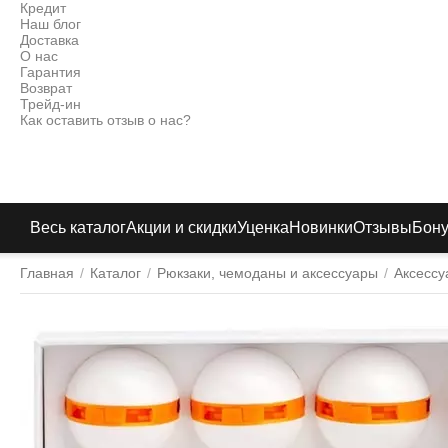
Кредит
Наш блог
Доставка
О нас
Гарантия
Возврат
Трейд-ин
Как оставить отзыв о нас?
Весь каталог
Акции и скидки
Уценка
Новинки
Отзывы
Бон
Главная
/
Каталог
/
Рюкзаки, чемоданы и аксессуары
/
Аксессу