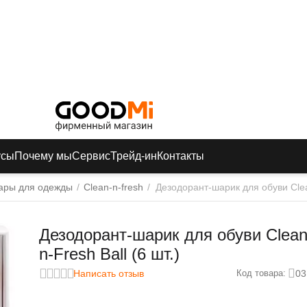
усы
Почему мы
Сервис
Трейд-ин
Контакты
ары для одежды
/
Clean-n-fresh
/
Дезодорант-шарик для обуви Clean
Дезодорант-шарик для обуви Clean
n-Fresh Ball (6 шт.)
Написать отзыв
03
Код товара: