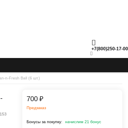
+7(800)250-17-00
-n-Fresh Ball (6 шт.)
-
‍700‍
₽
Предзаказ
153
Бонусы за покупку:
начислим 21 бонус